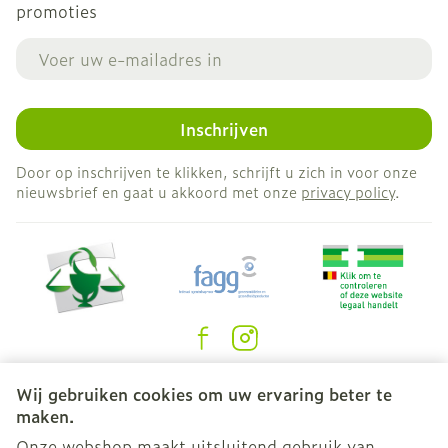
promoties
E-mail adres
Inschrijven
Door op inschrijven te klikken, schrijft u zich in voor onze
nieuwsbrief en gaat u akkoord met onze
privacy policy
.
Juridische links
Wij gebruiken cookies om uw ervaring beter te
maken.
Onze webshop maakt uitsluitend gebruik van