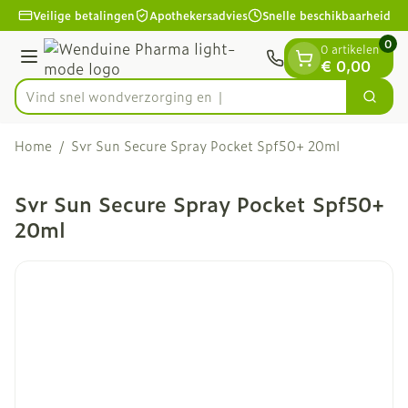
Dia 1 van 1
Ga naar de inhoud
Veilige betalingen
Apothekersadvies
Snelle beschikbaarheid
0
0 artikelen
Menu
€ 0,00
Vind snel wondverzor
Zoek
Product, merk, categorie...
Home
/
Svr Sun Secure Spray Pocket Spf50+ 20ml
Svr Sun Secure Spray Pocket Spf50+
20ml