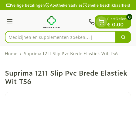
Dia 1 van 1
Ga naar de inhoud
Veilige betalingen
Apothekersadvies
Snelle beschikbaarheid
0
0 artikelen
Menu
€ 0,00
Medicijnen en supplementen zoeken...
Zoek
Product, merk, categorie...
Home
/
Suprima 1211 Slip Pvc Brede Elastiek Wit T56
Suprima 1211 Slip Pvc Brede Elastiek
Wit T56