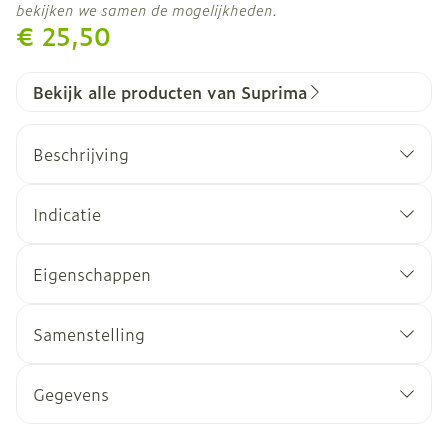
bekijken we samen de mogelijkheden.
€ 25,50
Bekijk alle producten van Suprima
Beschrijving
Indicatie
Eigenschappen
Samenstelling
Sluiting
Kleur
Verpakking
Gegevens
CNK
2496834