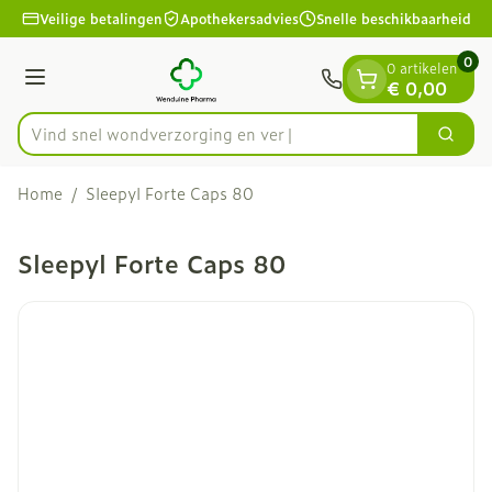
Dia 1 van 1
Ga naar de inhoud
Veilige betalingen
Apothekersadvies
Snelle beschikbaarheid
0
0 artikelen
Menu
€ 0,00
Vind snel wondverzorgin
Zoek
Product, merk, categorie...
Home
/
Sleepyl Forte Caps 80
Sleepyl Forte Caps 80