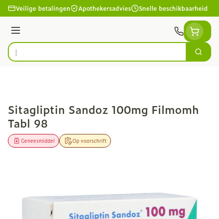
Ga naar de inhoud
Veilige betalingen
Apothekersadvies
Snelle beschikbaarheid
Menu
Zoek
Product, merk, categorie...
Sitagliptin Sandoz 100mg Filmomh
Tabl 98
Geneesmiddel
Op voorschrift