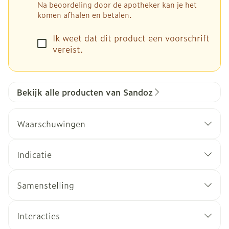
Na beoordeling door de apotheker kan je het
komen afhalen en betalen.
Ik weet dat dit product een voorschrift
vereist.
Bekijk alle producten van Sandoz
Waarschuwingen
Indicatie
Behandeling van postmenopauzale osteoporose
Samenstelling
om het risico van wervelfracturen te
verminderen
De werkzame stof in dit middel is
Interacties
natriumrisedronaat. Elke filmomhulde tablet
Behandeling van bewezen postmenopauzale