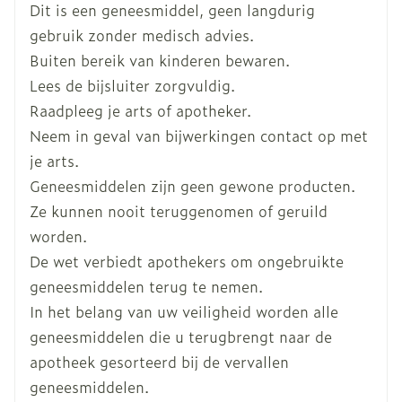
De tablet in zijn geheel inslikken, zonder zuigen
Dit is een geneesmiddel, geen langdurig
palpabele rode vlekken op de huid veroorzaakt
Breedte
50 mm
of kauwen, best in staande of zittende houding,
door ontsteking van bloedvaatjes
gebruik zonder medisch advies.
(leukocytoclastische vasculitis)
met een vol glas water met laag
Buiten bereik van kinderen bewaren.
rode uitslag over grote delen van het lichaam
Lengte
102 mm
mineraalgehalte
Lees de bijsluiter zorgvuldig.
en/of verlies van de bovenste huidlaag (toxische
De eerste 30 minuten na inname van de tablet
Raadpleeg je arts of apotheker.
epidermale necrolyse).
Diepte
30 mm
niet neerliggen
Neem in geval van bijwerkingen contact op met
je arts.
Hoeveelheid
16
Geneesmiddelen zijn geen gewone producten.
Verpakking
Ze kunnen nooit teruggenomen of geruild
worden.
Actieve
risedronaat natrium
Ingrediënten
De wet verbiedt apothekers om ongebruikte
geneesmiddelen terug te nemen.
Kamertemperatuur (15°C -
In het belang van uw veiligheid worden alle
Behoud
25°C)
geneesmiddelen die u terugbrengt naar de
apotheek gesorteerd bij de vervallen
geneesmiddelen.