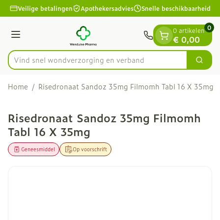
Dia 1 van 1
Ga naar de inhoud
Veilige betalingen
Apothekersadvies
Snelle beschikbaarheid
0
0 artikelen
Menu
€ 0,00
Vind snel wondverzorging en verband
Zoek
Product, merk, categorie...
Home
/
Risedronaat Sandoz 35mg Filmomh Tabl 16 X 35mg
Risedronaat Sandoz 35mg Filmomh
Tabl 16 X 35mg
Geneesmiddel
Op voorschrift