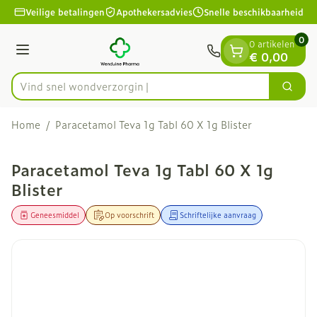
Dia 1 van 1
Ga naar de inhoud
Veilige betalingen
Apothekersadvies
Snelle beschikbaarheid
0
0 artikelen
Menu
€ 0,00
Vind snel won
Zoek
Product, merk, categorie...
Home
/
Paracetamol Teva 1g Tabl 60 X 1g Blister
Paracetamol Teva 1g Tabl 60 X 1g
Blister
Geneesmiddel
Op voorschrift
Schriftelijke aanvraag