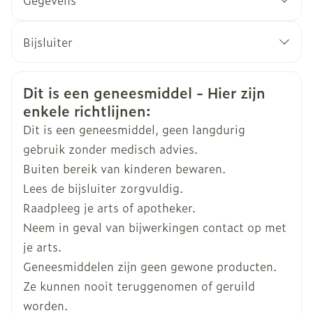
Gegevens
CNK
2736148
Bijsluiter
Nederlands
Arega Pharma NV, Teva
Duits
Frans
Organisaties
Belgium
Veiligheidsinformatie
Dit is een geneesmiddel - Hier zijn
enkele richtlijnen:
Merken
Teva
Dit is een geneesmiddel, geen langdurig
gebruik zonder medisch advies.
Breedte
68 mm
Buiten bereik van kinderen bewaren.
Lees de bijsluiter zorgvuldig.
Lengte
113 mm
Raadpleeg je arts of apotheker.
Neem in geval van bijwerkingen contact op met
Diepte
60 mm
je arts.
Geneesmiddelen zijn geen gewone producten.
Hoeveelheid
60
Ze kunnen nooit teruggenomen of geruild
Verpakking
worden.