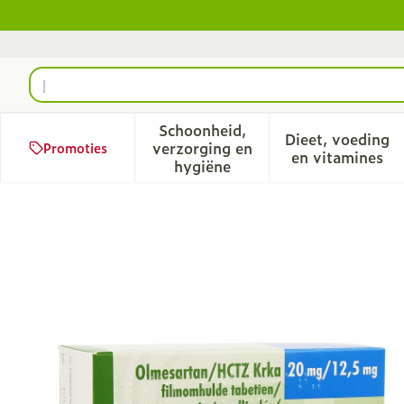
Ga naar de inhoud
Product, merk, categorie...
Schoonheid,
Dieet, voeding
verzorging en
Promoties
Toon submenu voor Schoonhe
Toon sub
en vitamines
hygiëne
Olmesartan Hctz Krka 20