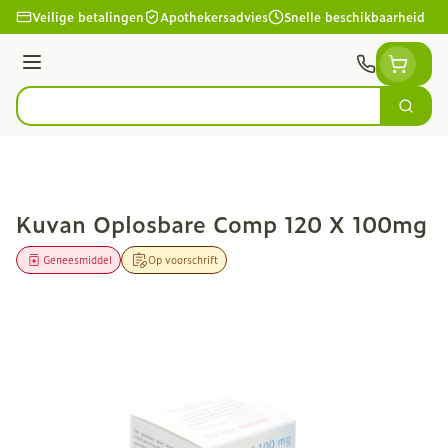
Ga naar de inhoud
Veilige betalingen
Apothekersadvies
Snelle beschikbaarheid
Menu
Zoek
Product, merk, categorie...
Kuvan Oplosbare Comp 120 X 100mg
Geneesmiddel
Op voorschrift