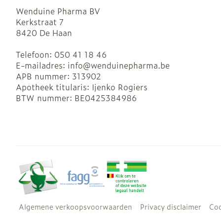
Wenduine Pharma BV
Kerkstraat 7
8420
De Haan
Telefoon:
050 41 18 46
E-mailadres:
info@
wenduinepharma.be
APB nummer:
313902
Apotheek titularis:
Ijenko Rogiers
BTW nummer:
BE0425384986
Algemene verkoopsvoorwaarden
Privacy disclaimer
Coo