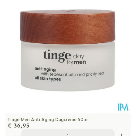
Lengte
83 mm
Diepte
58 mm
Kamertemperatuur (15°C -
Behoud
25°C)
Tinge Men Anti Aging Dagcreme 50ml
€ 36,95
Aantal