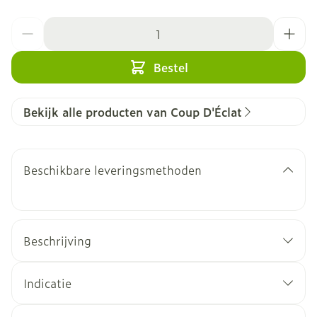
Aantal
Bestel
Bekijk alle producten van Coup D'Éclat
Beschikbare leveringsmethoden
Beschrijving
Anti-rimpel en verstevigend
Onmiddellijk, langdurig (8 uur) en versterkt
Indicatie
effect