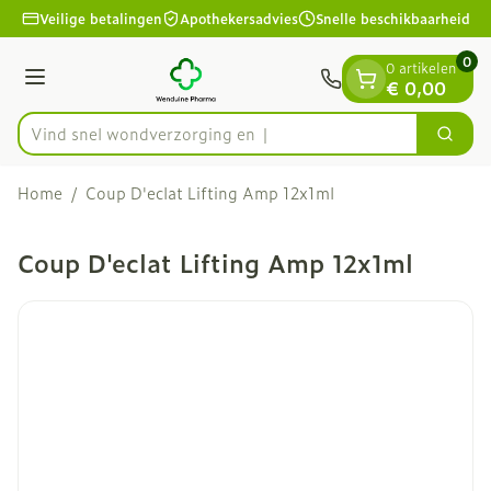
Dia 1 van 1
Ga naar de inhoud
Veilige betalingen
Apothekersadvies
Snelle beschikbaarheid
0
0 artikelen
Menu
€ 0,00
Vind snel wondverzo
Zoek
Product, merk, categorie...
Home
/
Coup D'eclat Lifting Amp 12x1ml
Coup D'eclat Lifting Amp 12x1ml