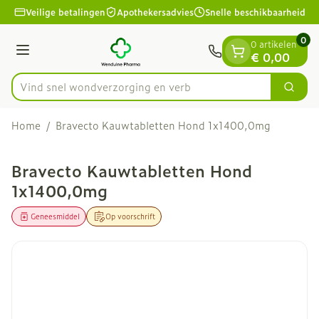
Dia 1 van 1
Ga naar de inhoud
Veilige betalingen
Apothekersadvies
Snelle beschikbaarheid
0
0 artikelen
Menu
€ 0,00
Vind snel wondverzorging
Zoek
Product, merk, categorie...
Home
/
Bravecto Kauwtabletten Hond 1x1400,0mg
Bravecto Kauwtabletten Hond
1x1400,0mg
Geneesmiddel
Op voorschrift