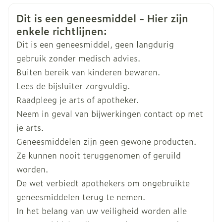
huishouden een bron van herinfectie met
Veiligheidsinformatie
Dit is een geneesmiddel - Hier zijn
parasieten kunnen zijn moet in overweging
Breedte
63 mm
enkele richtlijnen:
worden genomen, en indien nodig moeten deze
Dit is een geneesmiddel, geen langdurig
behandeld worden met een geschikt
Lengte
136 mm
gebruik zonder medisch advies.
diergeneesmiddel. Speciale
4,5 - 10 1 10 - 20 1 20 - 40 1 40 - 56 1
Buiten bereik van kinderen bewaren.
voorzorgsmaatregelen voor veilig gebruik bij de
Diepte
30 mm
Lees de bijsluiter zorgvuldig.
doeldiersoort(en): Gebruik met voorzichtigheid
Raadpleeg je arts of apotheker.
bij honden met een historie van epilepsie.
Kamertemperatuur (15°C -
Neem in geval van bijwerkingen contact op met
Behoud
Omdat er geen informatie beschikbaar is dient
25°C)
je arts.
het diergeneesmiddel niet gebruikt te worden
Geneesmiddelen zijn geen gewone producten.
bij pups jonger dan 8 weken en/of honden
Ze kunnen nooit teruggenomen of geruild
lichter dan 2 kg. Het diergeneesmiddel dient
worden.
niet toegediend te worden met een interval
De wet verbiedt apothekers om ongebruikte
korter dan 8 weken omdat de veiligheid bij een
geneesmiddelen terug te nemen.
korter interval niet is onderzocht. Speciale
In het belang van uw veiligheid worden alle
voorzorgsmaatregelen te nemen door de