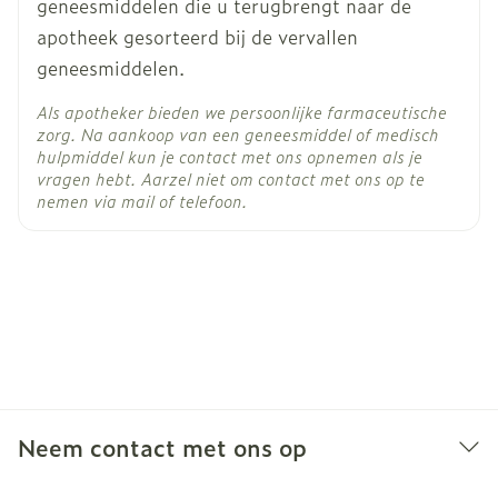
geneesmiddelen die u terugbrengt naar de
persoon die het diergeneesmiddel aan de dieren
apotheek gesorteerd bij de vervallen
toedient: Bewaar het diergeneesmiddel tot
geneesmiddelen.
gebruik in de oorspronkelijke verpakking om te
voorkomen dat kinderen in contact komen met
Als apotheker bieden we persoonlijke farmaceutische
zorg. Na aankoop van een geneesmiddel of medisch
het diergeneesmiddel.
hulpmiddel kun je contact met ons opnemen als je
Overgevoeligheidsreacties bij mensen zijn
vragen hebt. Aarzel niet om contact met ons op te
nemen via mail of telefoon.
waargenomen. Niet eten, drinken of roken
tijdens de behandeling. Was de handen grondig
met zeep en water direct na gebruik. Dracht,
lactatie en vruchtbaarheid: Het
diergeneesmiddel kan gebruikt worden bij fok-,
drachtige- en lacterende honden. Interactie met
andere geneesmiddelen en andere vormen van
interactie: Fluralaner is sterk gebonden aan
Neem contact met ons op
plasmaeiwitten en kan concurreren met andere
sterk gebonden werkzame stoffen zoals non-