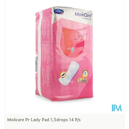
Lengte
195 mm
Diepte
101 mm
Kamertemperatuur (15°C -
Behoud
25°C)
Molicare Pr Lady Pad 1,5drops 14 P/s