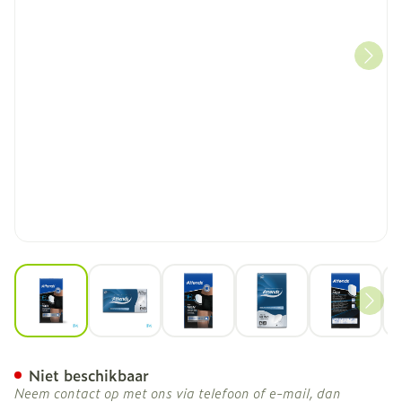
View larger image
View larger image
View larger image
View larger image
View la
Attends For Men Shield 2 I
Niet beschikbaar
Neem contact op met ons via telefoon of e-mail, dan