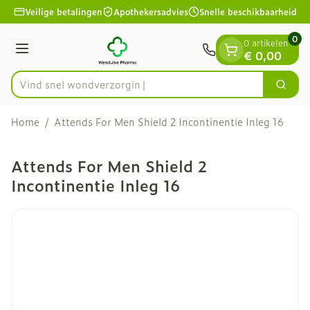
Dia 1 van 1
Ga naar de inhoud
Veilige betalingen
Apothekersadvies
Snelle beschikbaarheid
0
0 artikelen
Menu
€ 0,00
Vind snel wondv
Zoek
Product, merk, categorie...
Home
/
Attends For Men Shield 2 Incontinentie Inleg 16
Attends For Men Shield 2
Incontinentie Inleg 16