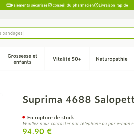
Paiements sécurisés
Conseil du pharmacien
Livraison rapide
es bandages
Grossesse et
Vitalité 50+
Naturopathie
la catégorie Beauté, soins et hygiène
le sous-menu pour la catégorie Régime, alimentation & 
Afficher le sous-menu pour la catégorie Grosse
Afficher le sous-menu pour l
Afficher 
enfants
rm. Eclair Bleu l
Suprima 4688 Salopette
En rupture de stock
Veuillez nous contacter par téléphone ou par e-mail e
94,90 €