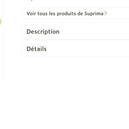
Voir tous les produits de Suprima
Description
Détails
CNK
3805793
Fabricants
Bota
Marques
Suprima
ge
Largeur
380 mm
Longueur
280 mm