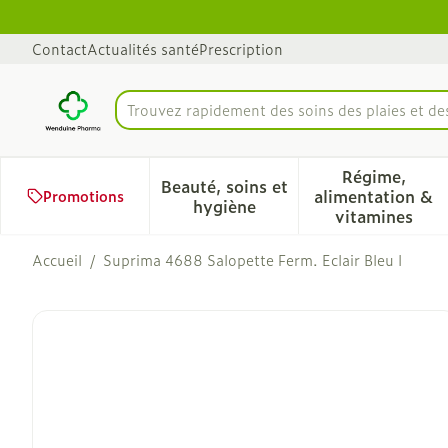
Aller au contenu
Diapositive 1 de 1
Contact
Actualités santé
Prescription
Trouvez rapidement des soins des plaies et d
Rechercher
Régime,
Beauté, soins et
alimentation &
Promotions
Afficher le sous-menu pour 
Afficher 
hygiène
vitamines
Accueil
/
Suprima 4688 Salopette Ferm. Eclair Bleu l
Suprima 4688 Salopette Fe