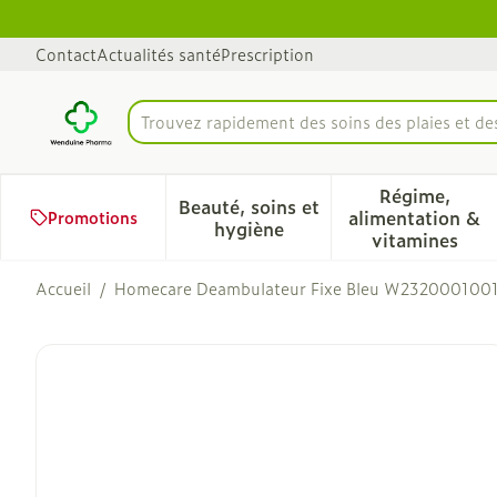
Aller au contenu
Diapositive 1 de 1
Contact
Actualités santé
Prescription
Trouvez rapidement des soins des plaies et d
Rechercher
Régime,
Beauté, soins et
alimentation &
Promotions
Afficher le sous-menu pour 
Afficher 
hygiène
vitamines
Accueil
/
Homecare Deambulateur Fixe Bleu W232000100
Homecare Deambulateur 