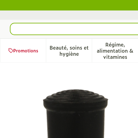
Aller au contenu
Rechercher
Régime,
Beauté, soins et
alimentation &
Promotions
Afficher le sous-menu pour 
Afficher 
hygiène
vitamines
Bota Embout Caoutch 00