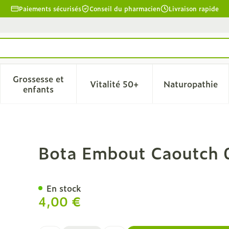
Paiements sécurisés
Conseil du pharmacien
Livraison rapide
Grossesse et
Vitalité 50+
Naturopathie
la catégorie Beauté, soins et hygiène
le sous-menu pour la catégorie Régime, alimentation & 
Afficher le sous-menu pour la catégorie Grosse
Afficher le sous-menu pour l
Afficher 
enfants
0 = 12mm
Bota Embout Caoutch
En stock
4,00 €