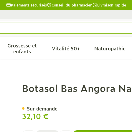
Paiements sécurisés
Conseil du pharmacien
Livraison rapide
Grossesse et
Vitalité 50+
Naturopathie
la catégorie Beauté, soins et hygiène
le sous-menu pour la catégorie Régime, alimentation & 
Afficher le sous-menu pour la catégorie Grosse
Afficher le sous-menu pour l
Afficher 
enfants
r 43-46
Botasol Bas Angora Na
Sur demande
32,10 €