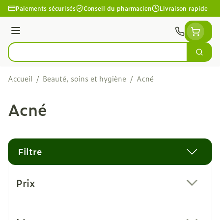
Aller au contenu
Paiements sécurisés
Conseil du pharmacien
Livraison rapide
Menu
Cherc
Rechercher
Accueil
/
Beauté, soins et hygiène
/
Acné
Acné
Filtre
Passer à la liste des produits
Prix
filter