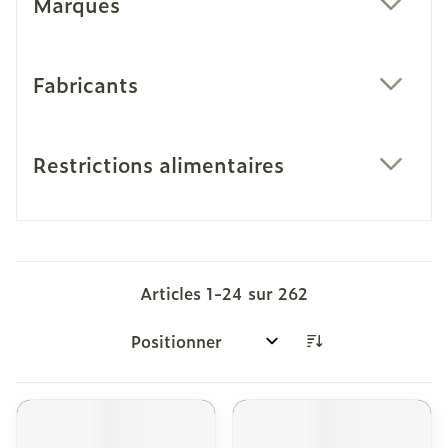
Marques
filter
Fabricants
filter
Restrictions alimentaires
filter
Articles
1
-
24
sur
262
Trier par: