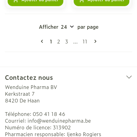
Afficher
par page
Pages
Vous lisez actuellement la page
Page
Page
Page
1
2
3
...
11
Contactez nous
Wenduine Pharma BV
Kerkstraat 7
8420
De Haan
Téléphone:
050 41 18 46
Courriel:
info@
wenduinepharma.be
Numéro de licence:
313902
Pharmacien responsable:
Ijenko Rogiers