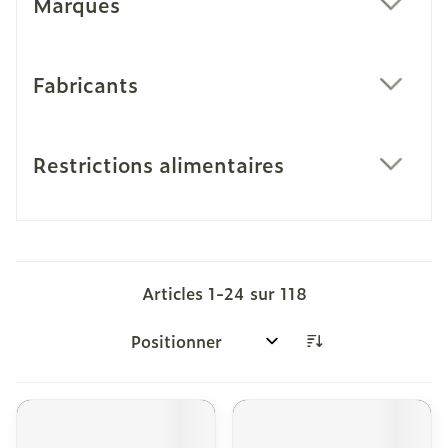
Marques
filter
Fabricants
filter
Restrictions alimentaires
filter
Articles
1
-
24
sur
118
Trier par: