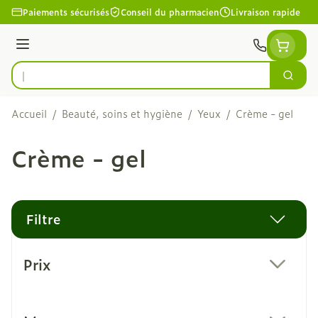
Aller au contenu
Paiements sécurisés
Conseil du pharmacien
Livraison rapide
Menu
Cherc
Rechercher
Accueil
/
Beauté, soins et hygiène
/
Yeux
/
Crème - gel
Crème - gel
Filtre
Passer à la liste des produits
Prix
filter