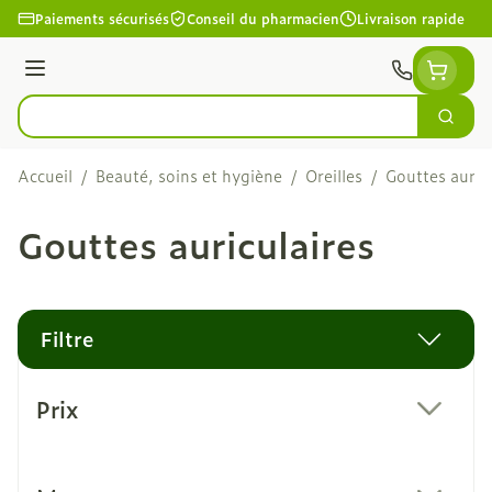
Aller au contenu
Paiements sécurisés
Conseil du pharmacien
Livraison rapide
Menu
Cherc
Rechercher
Accueil
/
Beauté, soins et hygiène
/
Oreilles
/
Gouttes auric
Gouttes auriculaires
Filtre
Passer à la liste des produits
Prix
filter