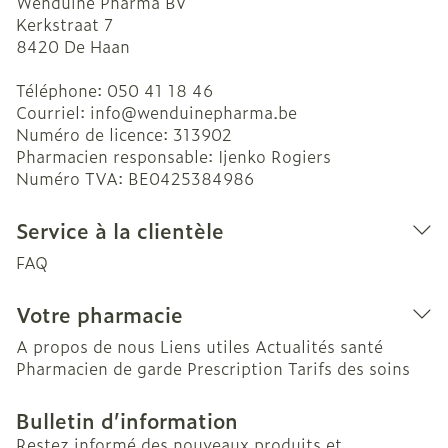
Wenduine Pharma BV
Kerkstraat 7
8420
De Haan
Téléphone:
050 41 18 46
Courriel:
info@
wenduinepharma.be
Numéro de licence:
313902
Pharmacien responsable:
Ijenko Rogiers
Numéro TVA:
BE0425384986
Service à la clientèle
FAQ
Votre pharmacie
A propos de nous
Liens utiles
Actualités santé
Pharmacien de garde
Prescription
Tarifs des soins
Bulletin d’information
Restez informé des nouveaux produits et