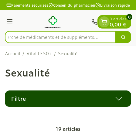
Diapositive 1 de 1
Aller au contenu
Paiements sécurisés
Conseil du pharmacien
Livraison rapide
0
0 articles
Menu
0,00 €
Recherche de médicaments et de supplémen
Cherc
Rechercher
Accueil
/
Vitalité 50+
/
Sexualité
Sexualité
Filtre
19
articles