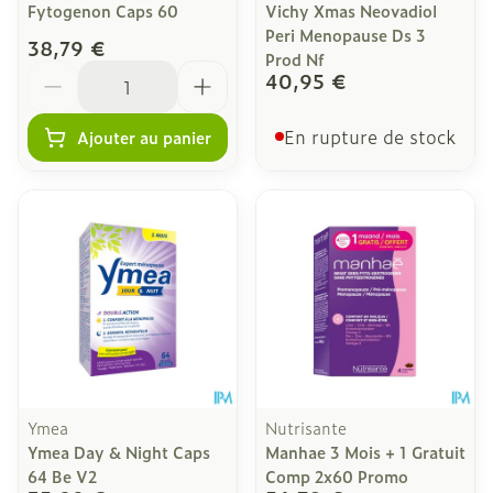
Fytogenon Caps 60
Vichy Xmas Neovadiol
Peri Menopause Ds 3
38,79 €
Prod Nf
Quantité
40,95 €
En rupture de stock
Ajouter au panier
Ymea
Nutrisante
Ymea Day & Night Caps
Manhae 3 Mois + 1 Gratuit
64 Be V2
Comp 2x60 Promo