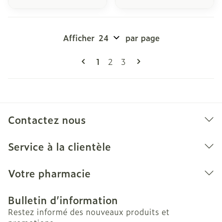
Afficher
par page
Pages
Vous lisez actuellement la page
Page
Page
1
2
3
Contactez nous
Service à la clientèle
Votre pharmacie
Bulletin d’information
Restez informé des nouveaux produits et