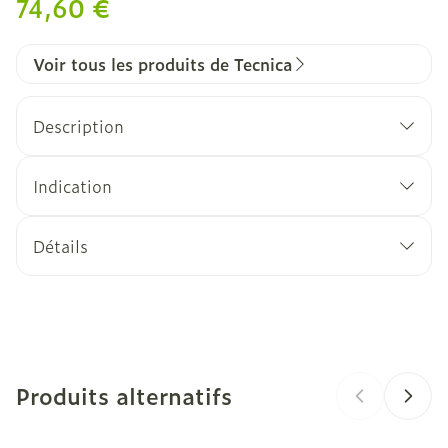
74,60 €
Voir tous les produits de Tecnica
Description
Indication
Détails
CNK
3541166
Fabricants
Bota
Produits alternatifs
Marques
Tecnica