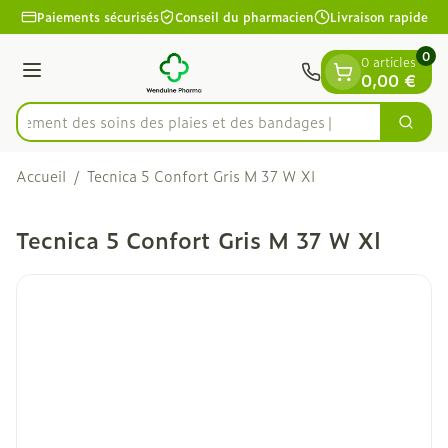
Diapositive 1 de 1
Aller au contenu
Paiements sécurisés
Conseil du pharmacien
Livraison rapide
0
0 articles
Menu
0,00 €
apidement des soins des plaies et des bandages
Cherc
Rechercher
Accueil
/
Tecnica 5 Confort Gris M 37 W Xl
Tecnica 5 Confort Gris M 37 W Xl