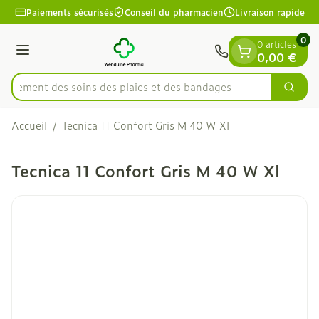
Diapositive 1 de 1
Aller au contenu
Paiements sécurisés
Conseil du pharmacien
Livraison rapide
0
0 articles
Menu
0,00 €
apidement des soins des plaies et des bandages
Cherc
Rechercher
Accueil
/
Tecnica 11 Confort Gris M 40 W Xl
Tecnica 11 Confort Gris M 40 W Xl