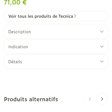
71,00 €
Voir tous les produits de Tecnica
Description
Indication
Détails
CNK
3541315
Fabricants
Bota
Produits alternatifs
Marques
Tecnica