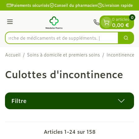
Diapositive 1 de 1
Aller au contenu
Paiements sécurisés
Conseil du pharmacien
Livraison rapide
0
0 articles
Menu
0,00 €
Recherche de médica
Cherc
Rechercher
Accueil
/
Soins à domicile et premiers soins
/
Incontinence
/
Culottes d'incontinence
Filtre
Articles
1
-
24
sur
158