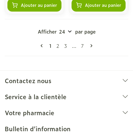
Ajouter au panier
Ajouter au panier
Afficher
par page
Pages
Vous lisez actuellement la page
Page
Page
Page
1
2
3
...
7
Contactez nous
Service à la clientèle
Votre pharmacie
Bulletin d’information