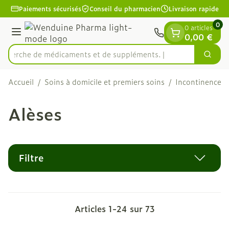
Diapositive 1 de 1
Aller au contenu
Paiements sécurisés
Conseil du pharmacien
Livraison rapide
0
0 articles
Menu
0,00 €
Recherche de médicaments
Cherc
Rechercher
Accueil
/
Soins à domicile et premiers soins
/
Incontinence
/
Alèses
Filtre
Articles
1
-
24
sur
73