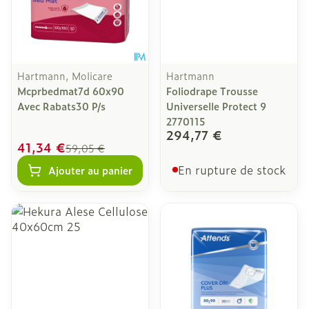
Hartmann, Molicare
Hartmann
Mcprbedmat7d 60x90
Foliodrape Trousse
Avec Rabats30 P/s
Universelle Protect 9
2770115
294,77 €
41,34 €
59,05 €
En rupture de stock
Ajouter au panier