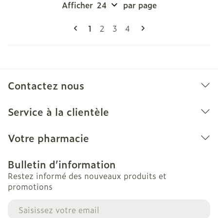
Afficher
par page
Pages
Vous lisez actuellement la page
Page
Page
Page
1
2
3
4
Contactez nous
Service à la clientèle
Votre pharmacie
Bulletin d’information
Restez informé des nouveaux produits et
promotions
Adresse mail