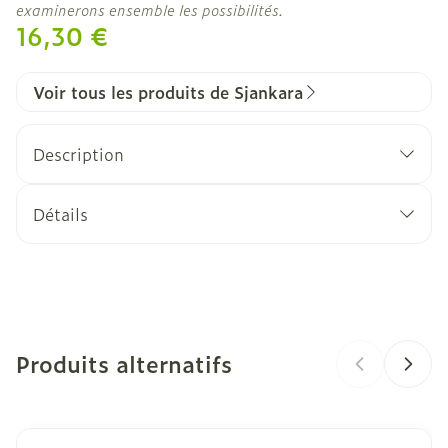
examinerons ensemble les possibilités.
16,30 €
Voir tous les produits de Sjankara
Description
Détails
CNK
4372355
Fabricants
Sjankara
Produits alternatifs
Marques
Sjankara
Largeur
30 mm
Il est possible de naviguer entre les éléments du carro
Appuyer sur pour sauter le carrousel
Appuyez sur cette touche pour accéder à la navigation