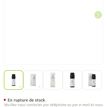
View larger image
View larger image
View larger image
View larger image
View la
Sjankara Thym Jaune Ct Lin
En rupture de stock
Veuillez nous contacter par téléphone ou par e-mail et nous