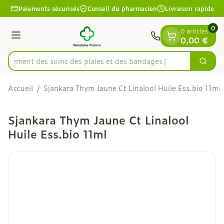
Diapositive 1 de 1
Aller au contenu
Paiements sécurisés
Conseil du pharmacien
Livraison rapide
0
0 articles
Menu
0,00 €
apidement des soins des plaies et des bandages
Cherc
Rechercher
Accueil
/
Sjankara Thym Jaune Ct Linalool Huile Ess.bio 11ml
Sjankara Thym Jaune Ct Linalool
Huile Ess.bio 11ml