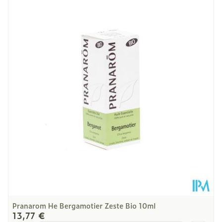
Longueur
79 mm
Profondeur
27 mm
Quantité Du
11
Paquet
Restrictions
Bio, Végétalien
Alimentaires
Température ambiante (15°C -
Préservation
25°C)
Pranarom He Bergamotier Zeste Bio 10ml
13,77 €