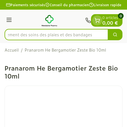
Diapositive 1 de 1
Aller au contenu
Paiements sécurisés
Conseil du pharmacien
Livraison rapide
0
0 articles
Menu
0,00 €
apidement des soins des plaies et des bandages
Cherc
Rechercher
Accueil
/
Pranarom He Bergamotier Zeste Bio 10ml
Pranarom He Bergamotier Zeste Bio
10ml