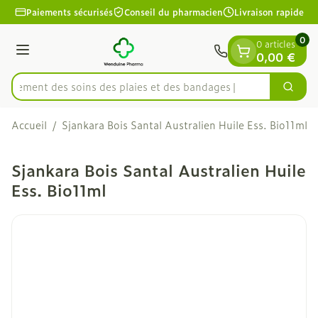
Diapositive 1 de 1
Aller au contenu
Paiements sécurisés
Conseil du pharmacien
Livraison rapide
0
0 articles
Menu
0,00 €
apidement des soins des plaies et des bandages
Cherc
Rechercher
Accueil
/
Sjankara Bois Santal Australien Huile Ess. Bio11ml
Sjankara Bois Santal Australien Huile
Ess. Bio11ml