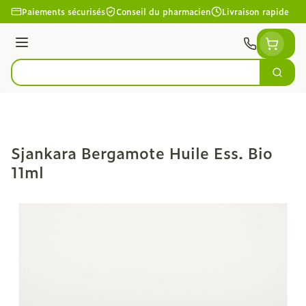
Aller au contenu
Paiements sécurisés
Conseil du pharmacien
Livraison rapide
Menu
Cherc
Rechercher
Sjankara Bergamote Huile Ess. Bio
11ml