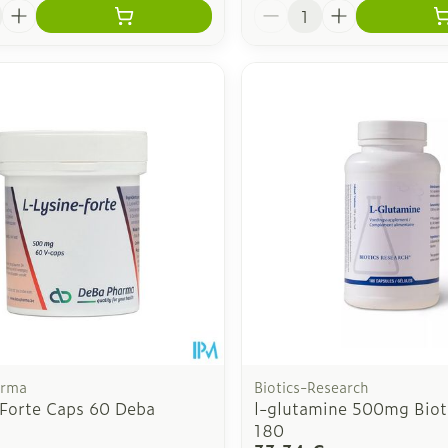
é
Quantité
arma
Biotics-Research
 Forte Caps 60 Deba
l-glutamine 500mg Biot
180