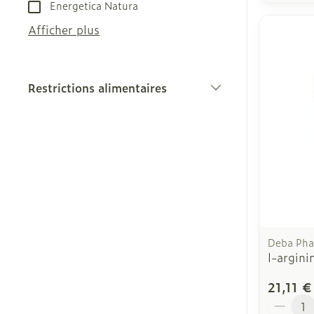
Energetica Natura
Afficher plus
Restrictions alimentaires
filter
Deba Ph
l-argin
21,11 €
Quantit