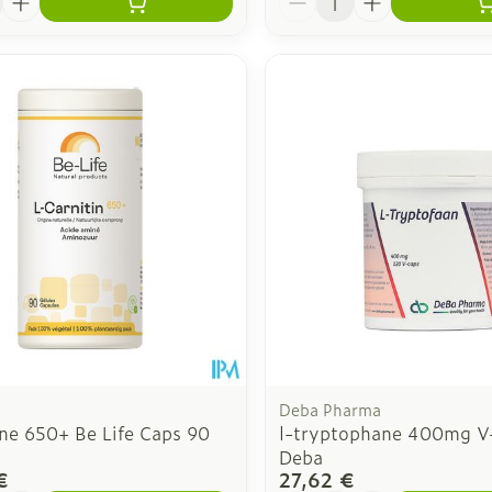
Deba Pharma
ine 650+ Be Life Caps 90
l-tryptophane 400mg V
Deba
€
27,62 €