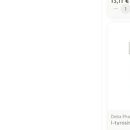
13,11 €
Quantit
Deba Ph
l-tyros