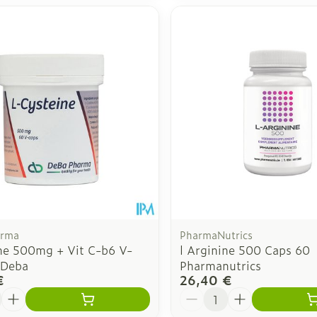
arma
PharmaNutrics
ine 500mg + Vit C-b6 V-
l Arginine 500 Caps 60
 Deba
Pharmanutrics
€
26,40 €
é
Quantité