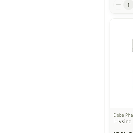
Quantit
Deba Ph
l-lysine