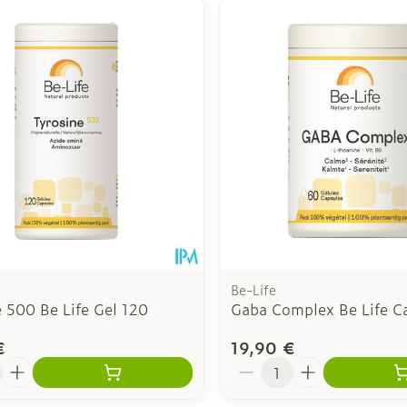
 ajuster les valeurs minimales et maximales du prix.
Be-Life
 500 Be Life Gel 120
Gaba Complex Be Life C
€
19,90 €
é
Quantité