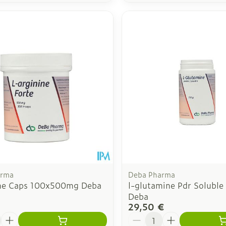
arma
Deba Pharma
ine Caps 100x500mg Deba
l-glutamine Pdr Soluble
Deba
29,50 €
é
Quantité