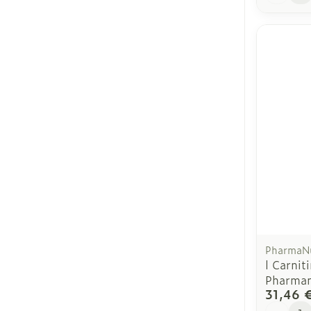
PharmaNu
l Carni
Pharman
31,46 
Quantit