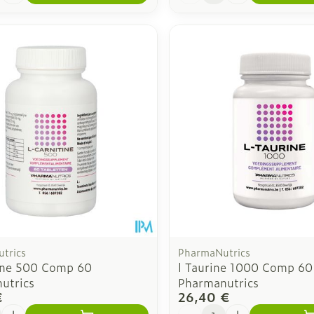
trics
PharmaNutrics
tine 500 Comp 60
l Taurine 1000 Comp 60
utrics
Pharmanutrics
€
26,40 €
é
Quantité