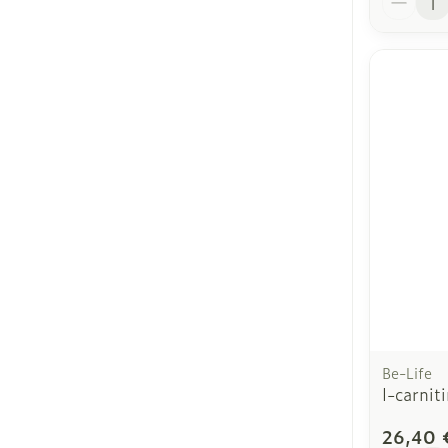
Be-Life
l-carnit
26,40 