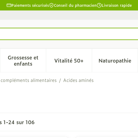
Paiements sécurisés
Conseil du pharmacien
Livraison rapide
Grossesse et
Vitalité 50+
Naturopathie
la catégorie Beauté, soins et hygiène
le sous-menu pour la catégorie Régime, alimentation & 
Afficher le sous-menu pour la catégorie Grosse
Afficher le sous-menu pour l
Afficher 
enfants
 compléments alimentaires
/
Acides aminés
es
1
-
24
sur
106