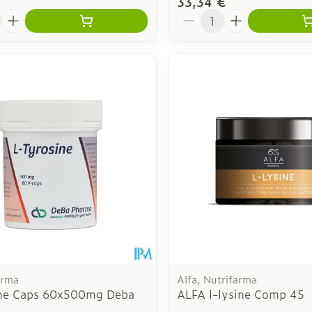
33,34 €
é
Quantité
arma
Alfa, Nutrifarma
ine Caps 60x500mg Deba
ALFA l-lysine Comp 45