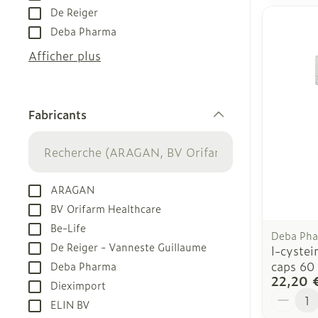
De Reiger
Deba Pharma
Afficher plus
Fabricants
filter
ARAGAN
BV Orifarm Healthcare
Be-Life
Deba Ph
De Reiger - Vanneste Guillaume
l-cyste
caps 60
Deba Pharma
22,20 
Dieximport
Quantit
ELIN BV