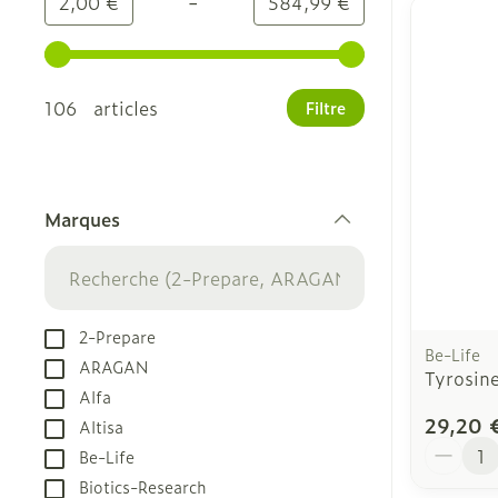
-
Valeur minimale
Valeur maximale
2,00 €
584,99 €
Utilisez les touches fléchées gauche et droite pour
106 articles
Filtre
Marques
filter
2-Prepare
Be-Life
ARAGAN
Tyrosine
Alfa
29,20 
Altisa
Quantit
Be-Life
Biotics-Research