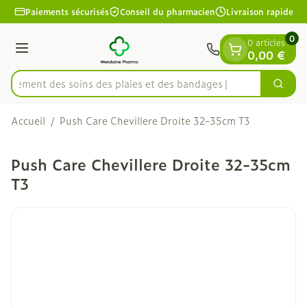
Diapositive 1 de 1
Aller au contenu
Paiements sécurisés
Conseil du pharmacien
Livraison rapide
0
0 articles
Menu
0,00 €
apidement des soins des plaies et des bandages
Cherc
Rechercher
Accueil
/
Push Care Chevillere Droite 32-35cm T3
Push Care Chevillere Droite 32-35cm
T3