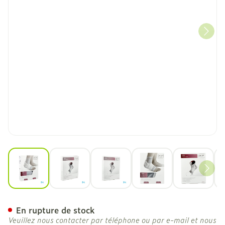
View larger image
View larger image
View larger image
View larger image
View la
Push Care Chevillere Droi
En rupture de stock
Veuillez nous contacter par téléphone ou par e-mail et nous