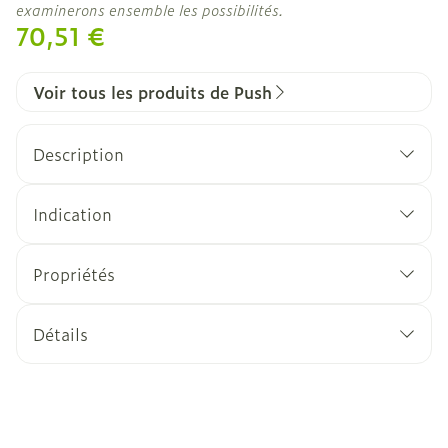
examinerons ensemble les possibilités.
70,51 €
Voir tous les produits de Push
Description
Indication
Légères distorsions
Légères irritations de la capsule
Propriétés
Légère instabilité de la cheville (en cas d'effort
léger)
Détails
Arthrose sans instabilité
CNK
2154128
Technologie Sympress™
Fabricants
Advys