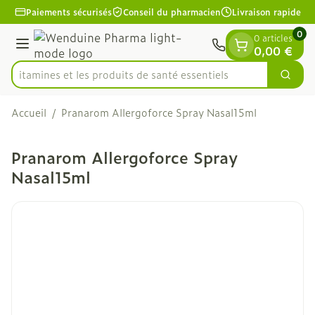
Diapositive 1 de 1
Aller au contenu
Paiements sécurisés
Conseil du pharmacien
Livraison rapide
0
0 articles
Menu
0,00 €
es vitamines et les produits de santé essentiels
Cherc
Rechercher
Accueil
/
Pranarom Allergoforce Spray Nasal15ml
Pranarom Allergoforce Spray
Nasal15ml