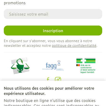
promotions
Adresse mail
Inscription
En cliquant sur s'abonner, vous vous abonnez à notre
newsletter et acceptez notre
politique de confidentialité
.
Nous utilisons des cookies pour améliorer votre
Liens légaux
expérience utilisateur.
Notre boutique en ligne n'utilise que des cookies
indispensables. Ces cookies sont indispensables au