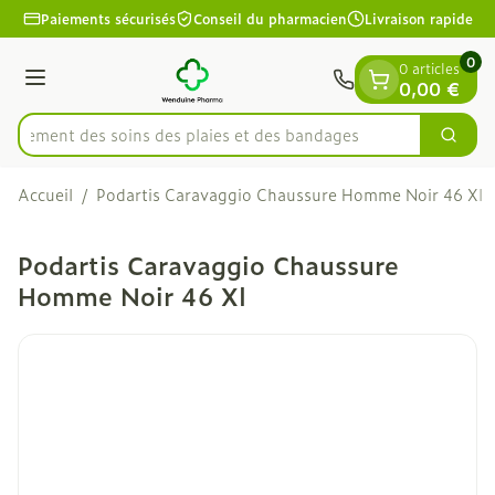
Diapositive 1 de 1
Aller au contenu
Paiements sécurisés
Conseil du pharmacien
Livraison rapide
0
0 articles
Menu
0,00 €
apidement des soins des plaies et des bandages
Cherc
Rechercher
Accueil
/
Podartis Caravaggio Chaussure Homme Noir 46 Xl
Podartis Caravaggio Chaussure
Homme Noir 46 Xl