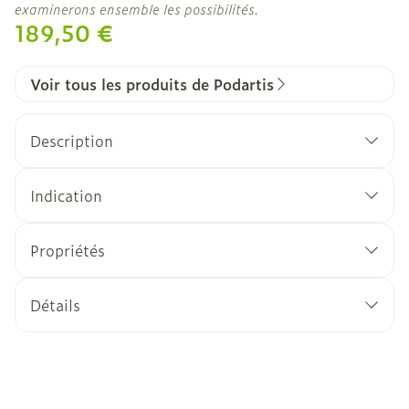
examinerons ensemble les possibilités.
189,50 €
Voir tous les produits de Podartis
Description
Indication
Propriétés
Tissu adapté
Tissu automodelant
ou
modelant avec chaleur
:
Détails
Le Flex-pell® et le Setaform® s'adaptent aux
CNK
2367316
déformations du pied et évitent des
frottements douloureux. Ou le tissu est
Fabricants
Bota
modelable avec la chaleur.