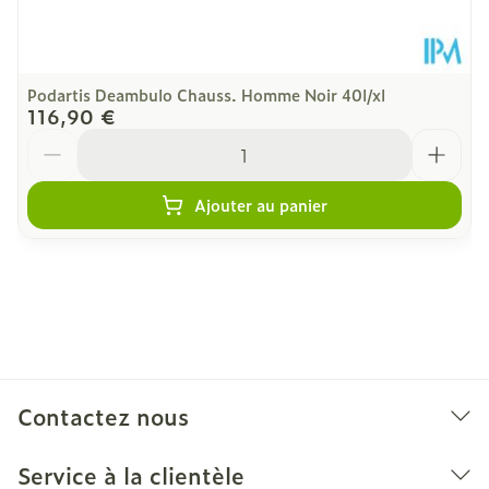
semelle biomécanique antidérapante en gomme
antiglisse
Semelle de confort amovible
: Chaussures avec
Podartis Deambulo Chauss. Homme Noir 40l/xl
une semelle amortissante amovible pour
116,90 €
l'insertion éventuelle d'une semelle sur mesure.
Quantité
Super légère
Ajouter au panier
Contactez nous
Service à la clientèle