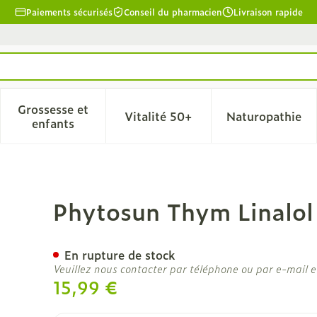
Paiements sécurisés
Conseil du pharmacien
Livraison rapide
Grossesse et
Vitalité 50+
Naturopathie
la catégorie Beauté, soins et hygiène
le sous-menu pour la catégorie Régime, alimentation & 
Afficher le sous-menu pour la catégorie Grosse
Afficher le sous-menu pour l
Afficher 
enfants
co 5ml
Phytosun Thym Linalol
En rupture de stock
Veuillez nous contacter par téléphone ou par e-mail e
15,99 €