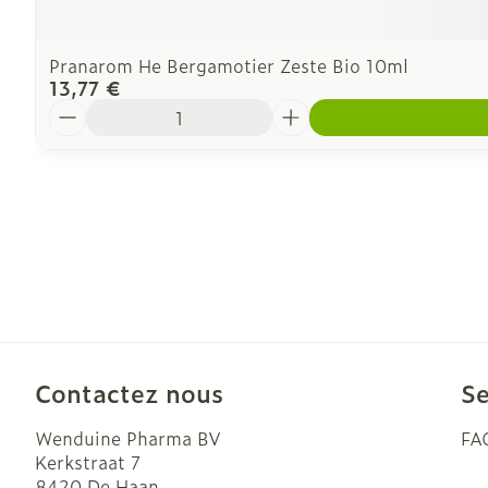
Pranarom He Bergamotier Zeste Bio 10ml
13,77 €
Quantité
Contactez nous
Se
Wenduine Pharma BV
FA
Kerkstraat 7
8420
De Haan