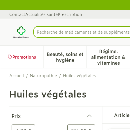
Aller au contenu
Diapositive 1 de 1
Contact
Actualités santé
Prescription
Recherche de médicame
Rechercher
Régime,
Beauté, soins et
alimentation &
Promotions
Afficher le sous-menu pour 
Afficher 
hygiène
vitamines
Accueil
/
Naturopathie
/
Huiles végétales
Huiles végétales
Passer à la liste des produits
Articl
Prix
filter