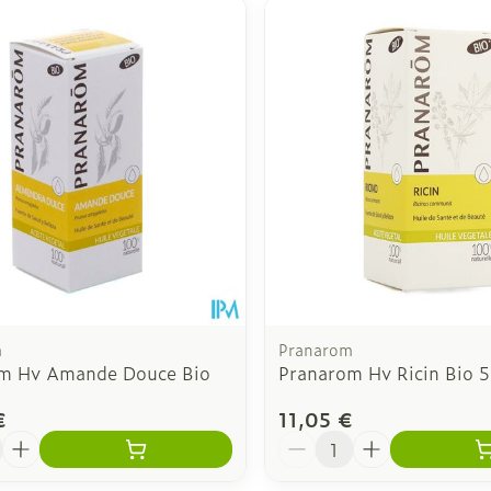
 ajuster les valeurs minimales et maximales du prix.
m
Pranarom
m Hv Amande Douce Bio
Pranarom Hv Ricin Bio 
€
11,05 €
é
Quantité