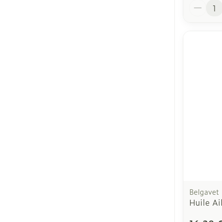
Quantit
Belgavet
Huile A