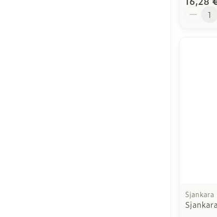
16,28 
Quantit
Sjankara
Sjankar