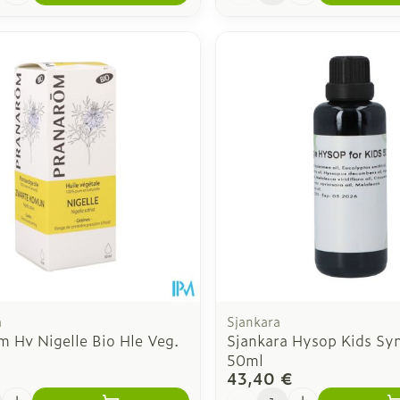
m
Sjankara
m Hv Nigelle Bio Hle Veg.
Sjankara Hysop Kids Sy
50ml
43,40 €
é
Quantité