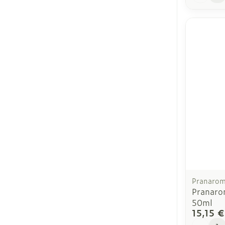
Pranaro
Pranaro
50ml
15,15 €
Quantit