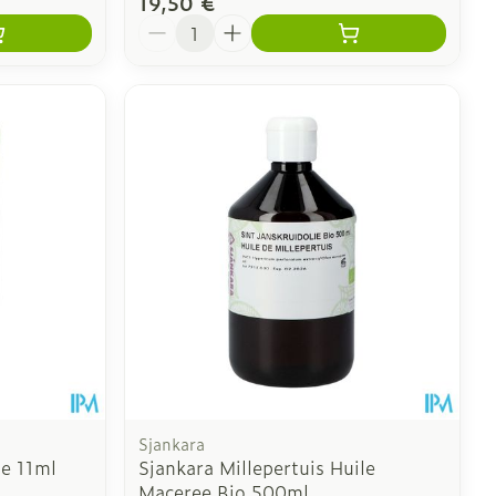
19,50 €
Quantité
Sjankara
ie 11ml
Sjankara Millepertuis Huile
Maceree Bio 500ml