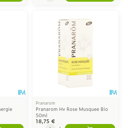
Pranarom
nergie
Pranarom Hv Rose Musquee Bio
50ml
18,75 €
Quantité