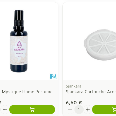
Sjankara
a Mystique Home Perfume
Sjankara Cartouche Ar
€
6,60 €
é
Quantité