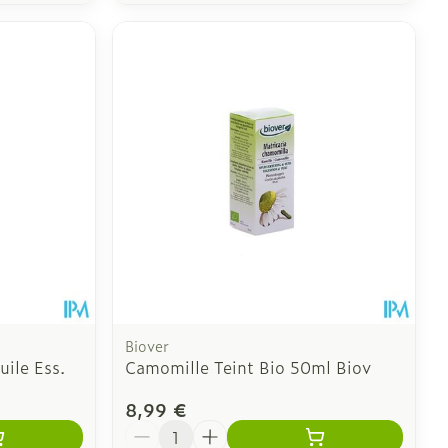
Biover
uile Ess.
Camomille Teint Bio 50ml Biov
8,99 €
Quantité