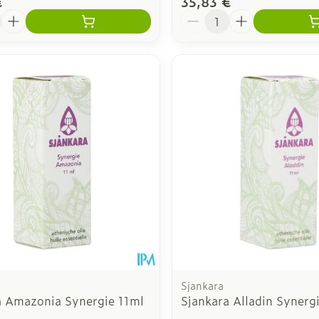
€
35,83 €
é
Quantité
Sjankara
a Amazonia Synergie 11ml
Sjankara Alladin Synerg