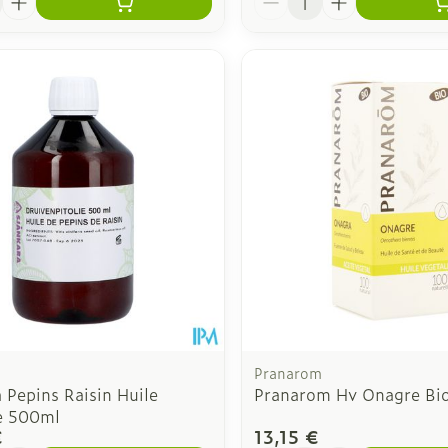
Pranarom
 Pepins Raisin Huile
Pranarom Hv Onagre Bi
e 500ml
€
13,15 €