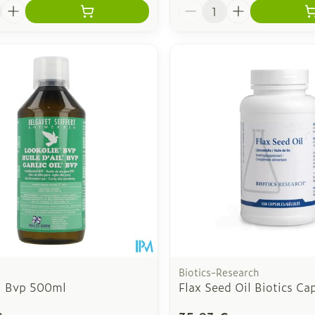
é
Quantité
Biotics-Research
il Bvp 500ml
Flax Seed Oil Biotics Ca