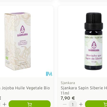
Sjankara
 Jojoba Huile Vegetale Bio
Sjankara Sapin Siberie H
11ml
€
7,90 €
é
Quantité