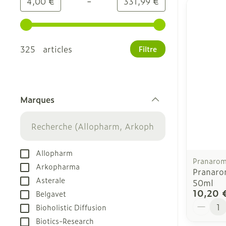
-
Valeur minimale
Valeur maximale
4,00 €
331,99 €
Utilisez les touches fléchées gauche et droite pour
325 articles
Filtre
Marques
filter
Allopharm
Pranaro
Arkopharma
Pranaro
Asterale
50ml
10,20 
Belgavet
Quantit
Bioholistic Diffusion
Biotics-Research