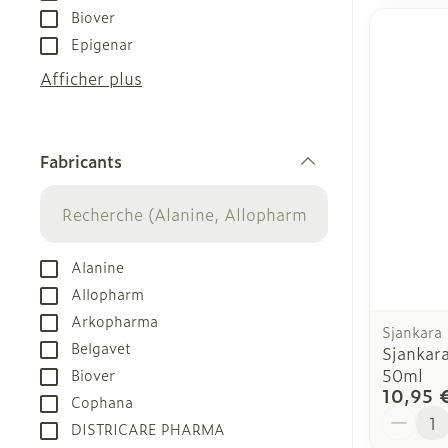
Biover
Epigenar
Afficher plus
Fabricants
filter
Alanine
Allopharm
Arkopharma
Sjankara
Belgavet
Sjankar
50ml
Biover
10,95 
Cophana
Quantit
DISTRICARE PHARMA