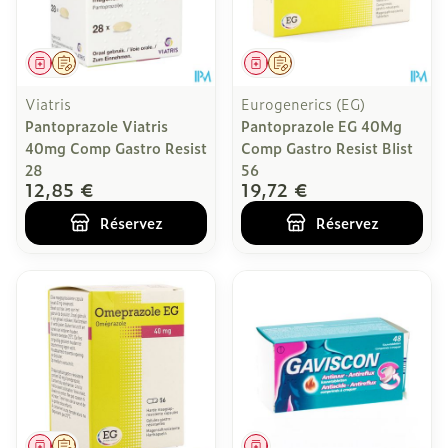
Médicament
Sur prescription
Médicament
Sur prescription
Viatris
Eurogenerics (EG)
Pantoprazole Viatris
Pantoprazole EG 40Mg
40mg Comp Gastro Resist
Comp Gastro Resist Blist
28
56
12,85 €
19,72 €
Réservez
Réservez
Médicament
Sur prescription
Médicament