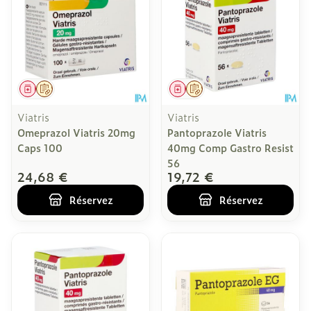
Médicament
Sur prescription
Médicament
Sur prescription
Viatris
Viatris
Omeprazol Viatris 20mg
Pantoprazole Viatris
Caps 100
40mg Comp Gastro Resist
56
24,68 €
19,72 €
Réservez
Réservez