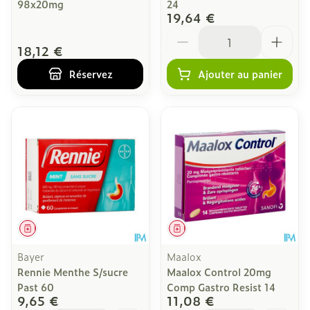
98x20mg
24
19,64 €
Quantité
18,12 €
Réservez
Ajouter au panier
Médicament
Médicament
Bayer
Maalox
Rennie Menthe S/sucre
Maalox Control 20mg
Past 60
Comp Gastro Resist 14
9,65 €
11,08 €