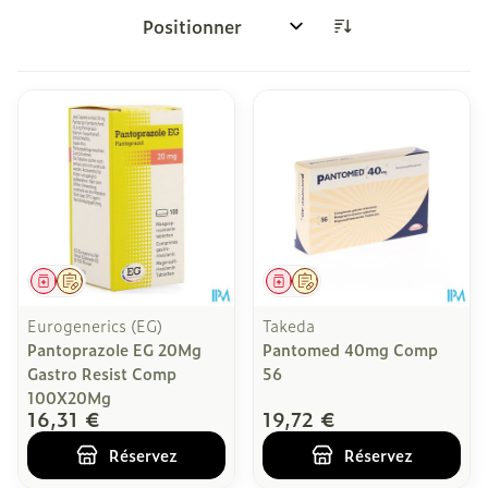
Trier par:
Médicament
Sur prescription
Médicament
Sur prescription
Eurogenerics (EG)
Takeda
Pantoprazole EG 20Mg
Pantomed 40mg Comp
Gastro Resist Comp
56
100X20Mg
16,31 €
19,72 €
Réservez
Réservez