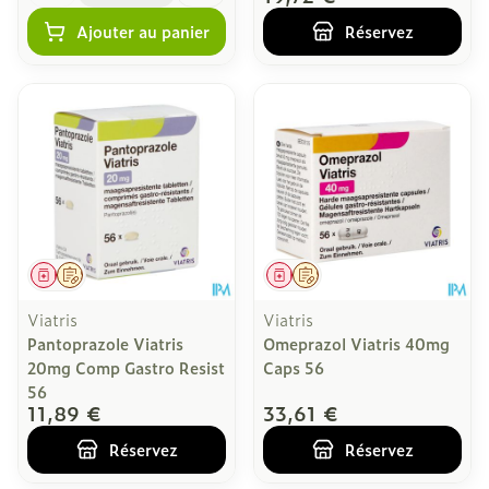
Ajouter au panier
Réservez
Médicament
Sur prescription
Médicament
Sur prescription
Viatris
Viatris
Pantoprazole Viatris
Omeprazol Viatris 40mg
20mg Comp Gastro Resist
Caps 56
56
11,89 €
33,61 €
Réservez
Réservez