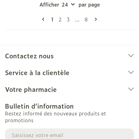
Afficher
par page
Pages
Vous lisez actuellement la page
Page
Page
Page
1
2
3
...
8
Contactez nous
Service à la clientèle
Votre pharmacie
Bulletin d’information
Restez informé des nouveaux produits et
promotions
Adresse mail