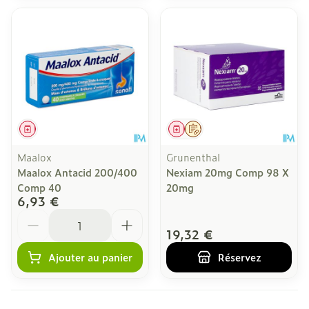
Médicament
Médicament
Sur prescription
Maalox
Grunenthal
Maalox Antacid 200/400
Nexiam 20mg Comp 98 X
Comp 40
20mg
6,93 €
Quantité
19,32 €
Ajouter au panier
Réservez