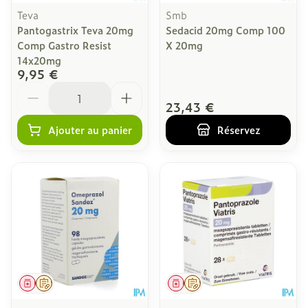
Teva
Smb
Pantogastrix Teva 20mg
Sedacid 20mg Comp 100
Comp Gastro Resist
X 20mg
14x20mg
9,95 €
Quantité
23,43 €
Ajouter au panier
Réservez
Médicament
Sur prescription
Médicament
Sur prescription