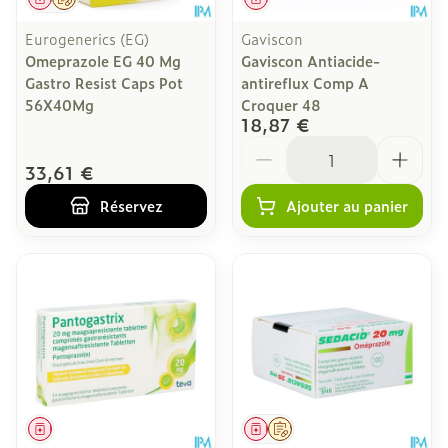
Eurogenerics (EG)
Gaviscon
Omeprazole EG 40 Mg
Gaviscon Antiacide-
Gastro Resist Caps Pot
antireflux Comp A
56X40Mg
Croquer 48
18,87 €
Quantité
33,61 €
Réservez
Ajouter au panier
Médicament
Médicament
Sur prescription