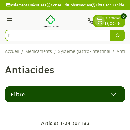
Diapositive 1 de 1
Aller au contenu
Paiements sécurisés
Conseil du pharmacien
Livraison rapide
0
0 articles
Menu
0,00 €
Trou
Cherc
Rechercher
Accueil
/
Médicaments
/
Système gastro-intestinal
/
Antiac
Antiacides
Filtre
Articles
1
-
24
sur
183