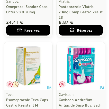
Sandoz
Viatris
Omeprazol Sandoz Caps
Pantoprazole Viatris
Enter 98 X 20mg
20mg Comp Gastro Resist
28
24,41 €
8,87 €
Réservez
Réservez
Médicament
Sur prescription
Médicament
Teva
Gaviscon
Esomeprazole Teva Caps
Gaviscon Antireflux
Gastro Resistant Fl
Antiacide Susp Buv. Sach