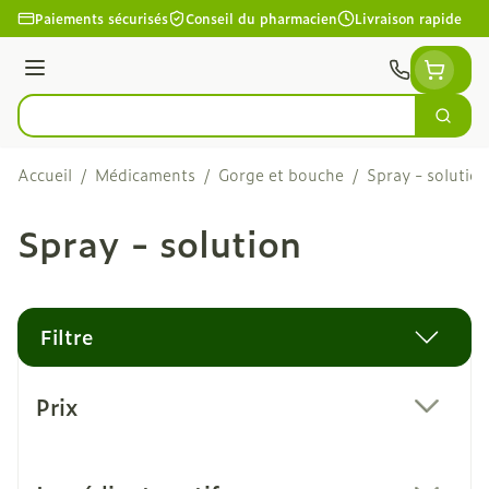
Aller au contenu
Paiements sécurisés
Conseil du pharmacien
Livraison rapide
Menu
Cherc
Rechercher
Accueil
/
Médicaments
/
Gorge et bouche
/
Spray - solution
Spray - solution
Filtre
Passer à la liste des produits
Prix
filter