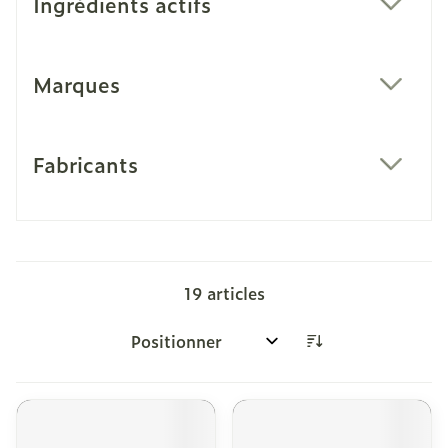
Ingrédients actifs
filter
Marques
filter
Fabricants
filter
19
articles
Trier par: