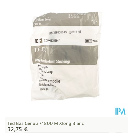
Longueur
211 mm
Profondeur
132 mm
Température ambiante (15°C -
Préservation
25°C)
Ted Bas Genou 74800 M Xlong Blanc
32,75 €