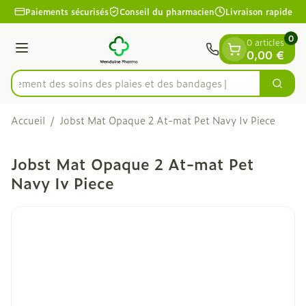
Diapositive 1 de 1
Aller au contenu
Paiements sécurisés
Conseil du pharmacien
Livraison rapide
0
0 articles
Menu
0,00 €
apidement des soins des plaies et des bandages
Cherc
Rechercher
Accueil
/
Jobst Mat Opaque 2 At-mat Pet Navy Iv Piece
Jobst Mat Opaque 2 At-mat Pet
Navy Iv Piece