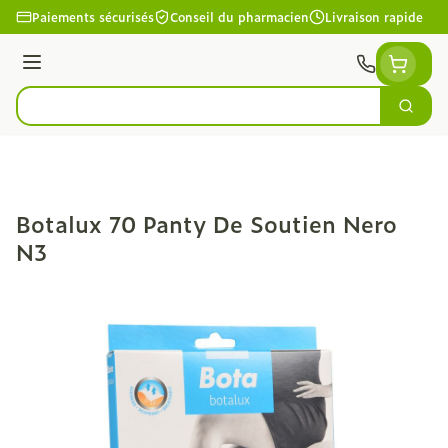
Aller au contenu
Paiements sécurisés
Conseil du pharmacien
Livraison rapide
Menu
Cherc
Rechercher
Botalux 70 Panty De Soutien Nero
N3