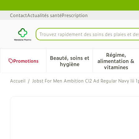
Aller au contenu
Diapositive 1 de 1
Contact
Actualités santé
Prescription
Trouvez rapidement des soins des plaies et d
Rechercher
Régime,
Beauté, soins et
alimentation &
Promotions
Afficher le sous-menu pour 
Afficher 
hygiène
vitamines
Accueil
/
Jobst For Men Ambition Cl2 Ad Regular Navy Iii 1
Jobst For Men Ambition C