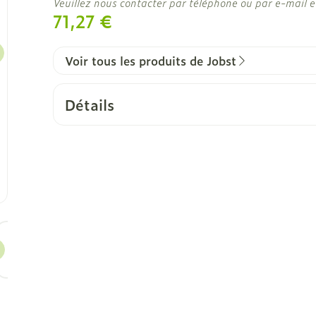
Veuillez nous contacter par téléphone ou par e-mail e
71,27 €
Voir tous les produits de Jobst
Détails
CNK
3122538
Fabricants
Essity Belgium
Marques
Jobst
ge
larger image
View larger image
View larger image
View larger image
Largeur
126 mm
Longueur
212 mm