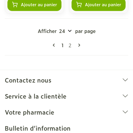
Ajouter au panier
Ajouter au panier
Afficher
par page
Pages
Vous lisez actuellement la pag
Page
1
2
Contactez nous
Service à la clientèle
Votre pharmacie
Bulletin d’information