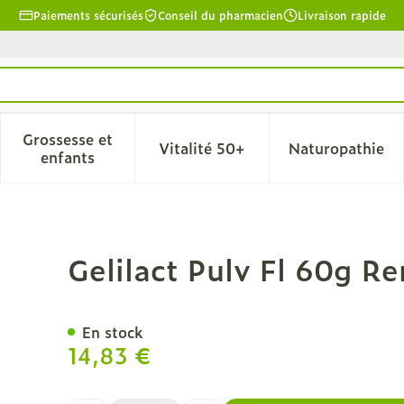
Paiements sécurisés
Conseil du pharmacien
Livraison rapide
Grossesse et
Vitalité 50+
Naturopathie
la catégorie Beauté, soins et hygiène
le sous-menu pour la catégorie Régime, alimentation & 
Afficher le sous-menu pour la catégorie Grosse
Afficher le sous-menu pour l
Afficher 
enfants
pl.0043539
Gelilact Pulv Fl 60g 
En stock
14,83 €