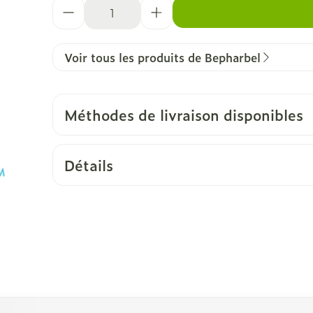
Quantité
Voir tous les produits de Bepharbel
Méthodes de livraison disponibles
Détails
vigation en carrousel
rousel à l'aide de la touche de tabulation. Vous pouvez sa