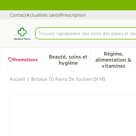
Aller au contenu
Diapositive 1 de 1
Contact
Actualités santé
Prescription
Trouvez rapidement des soins des plaies et d
Rechercher
Régime,
Beauté, soins et
alimentation &
Promotions
Afficher le sous-menu pour 
Afficher 
hygiène
vitamines
Accueil
/
Botalux 70 Panty De Soutien Dt N5
Botalux 70 Panty De Sout