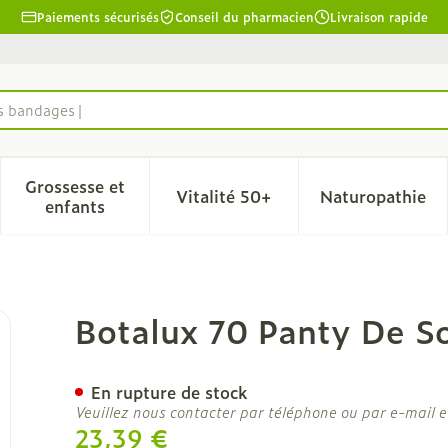
Paiements sécurisés
Conseil du pharmacien
Livraison rapide
es bandages
Grossesse et
Vitalité 50+
Naturopathie
la catégorie Beauté, soins et hygiène
le sous-menu pour la catégorie Régime, alimentation & 
Afficher le sous-menu pour la catégorie Grosse
Afficher le sous-menu pour l
Afficher 
enfants
ien Dt N5
Botalux 70 Panty De S
En rupture de stock
Veuillez nous contacter par téléphone ou par e-mail e
23,39 €