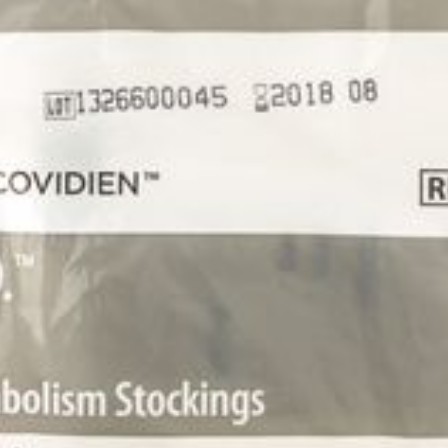
chauffage ou au soleil.
Conservez vos bas à l'abri de l'humidité et d
Certaines huiles, crèmes ou pommades peuv
Nous déclinons toute responsabilité en cas d
du produit par le patient