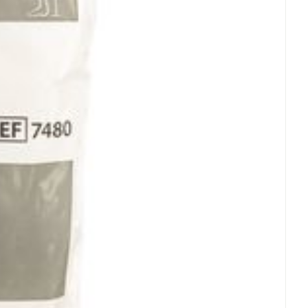
u soleil à température ambiante.
ent endommager les bas.
'une mauvaise utilisation ou d'une modification