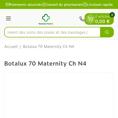
Diapositive 1 de 1
Aller au contenu
Paiements sécurisés
Conseil du pharmacien
Livraison rapide
0
0 articles
Menu
0,00 €
apidement des soins des plaies et des bandages
Cherc
Rechercher
Accueil
/
Botalux 70 Maternity Ch N4
Botalux 70 Maternity Ch N4