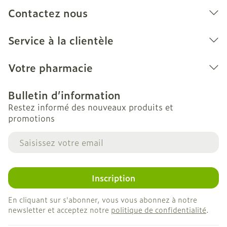
soleil à température ambiante.
Contactez nous
Certaines huiles, crèmes ou pommades peuvent
endommager les bas.
Service à la clientèle
Nous déclinons toute responsabilité en cas
d'une mauvaise utilisation ou d'une
Votre pharmacie
modification du produit par le patient
Bulletin d’information
Restez informé des nouveaux produits et
promotions
Adresse mail
Inscription
En cliquant sur s'abonner, vous vous abonnez à notre
newsletter et acceptez notre
politique de confidentialité
.