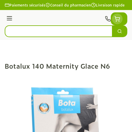
Aller au contenu
Paiements sécurisés
Conseil du pharmacien
Livraison rapide
Menu
Cherc
Rechercher
Botalux 140 Maternity Glace N6