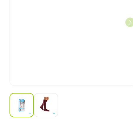
View larger image
View larger image