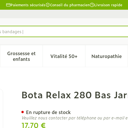
Paiements sécurisés
Conseil du pharmacien
Livraison rapide
es bandages
Grossesse et
Vitalité 50+
Naturopathie
la catégorie Beauté, soins et hygiène
le sous-menu pour la catégorie Régime, alimentation & 
Afficher le sous-menu pour la catégorie Grosse
Afficher le sous-menu pour l
Afficher 
enfants
t Bordx N1
Bota Relax 280 Bas Jar
En rupture de stock
Veuillez nous contacter par téléphone ou par e-mail e
17,70 €