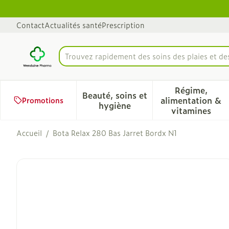
Aller au contenu
Diapositive 1 de 1
Contact
Actualités santé
Prescription
Trouvez rapidement des soins des plaies et d
Rechercher
Régime,
Beauté, soins et
alimentation &
Promotions
Afficher le sous-menu pour 
Afficher 
hygiène
vitamines
Accueil
/
Bota Relax 280 Bas Jarret Bordx N1
Bota Relax 280 Bas Jarre