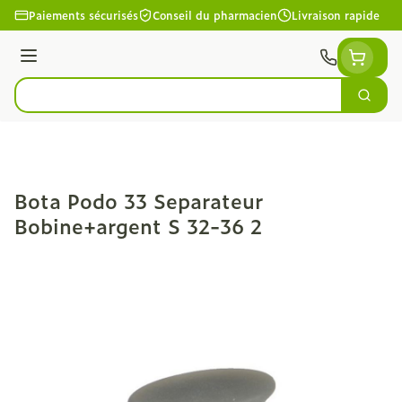
Aller au contenu
Paiements sécurisés
Conseil du pharmacien
Livraison rapide
Menu
Cherc
Rechercher
Bota Podo 33 Separateur
Bobine+argent S 32-36 2