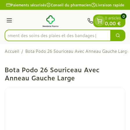
Diapositive 1 de 1
Aller au contenu
Paiements sécurisés
Conseil du pharmacien
Livraison rapide
0
0 articles
Menu
0,00 €
apidement des soins des plaies et des bandages
Cherc
Rechercher
Accueil
/
Bota Podo 26 Souriceau Avec Anneau Gauche Large
Bota Podo 26 Souriceau Avec
Anneau Gauche Large