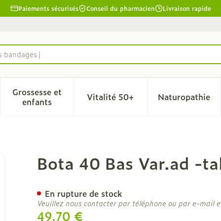
Paiements sécurisés
Conseil du pharmacien
Livraison rapide
es bandages
Grossesse et
Vitalité 50+
Naturopathie
la catégorie Beauté, soins et hygiène
le sous-menu pour la catégorie Régime, alimentation & 
Afficher le sous-menu pour la catégorie Grosse
Afficher le sous-menu pour l
Afficher 
enfants
n-pte N 8 2
Bota 40 Bas Var.ad -ta
En rupture de stock
Veuillez nous contacter par téléphone ou par e-mail e
49,70 €