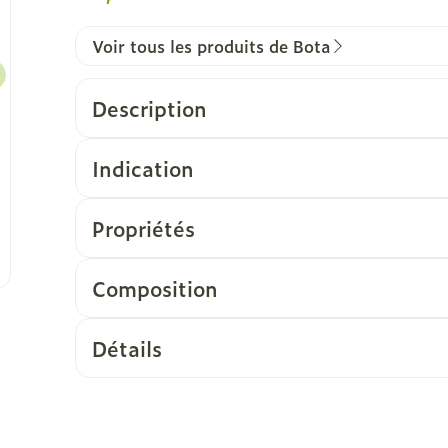
Voir tous les produits de Bota
Description
Indication
Propriétés
Bas jarret "AD"
Bas jambière "BD"
Composition
Modèle anatomique avec couture, sans talon,
dans une matière élastique douce pour la pea
Détails
CNK
1042936
Fabricants
Bota