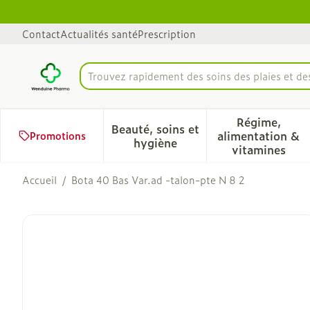
Aller au contenu
Diapositive 1 de 1
Contact
Actualités santé
Prescription
Trouvez rapidement des soins des plaies et d
Rechercher
Régime,
Beauté, soins et
alimentation &
Promotions
Afficher le sous-menu pour 
Afficher 
hygiène
vitamines
Accueil
/
Bota 40 Bas Var.ad -talon-pte N 8 2
Bota 40 Bas Var.ad -talo