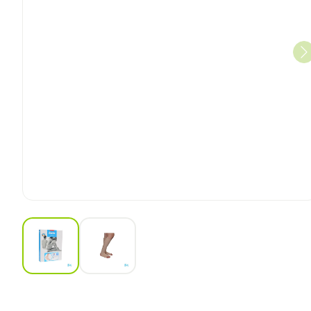
View larger image
View larger image