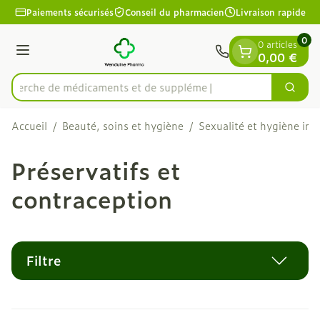
Diapositive 1 de 1
Aller au contenu
Paiements sécurisés
Conseil du pharmacien
Livraison rapide
0
0 articles
Menu
0,00 €
Recherche de médica
Cherc
Rechercher
Accueil
/
Beauté, soins et hygiène
/
Sexualité et hygiène int
Préservatifs et
contraception
Filtre