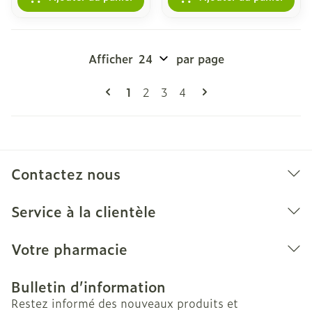
Afficher
par page
Pages
Vous lisez actuellement la page
Page
Page
Page
1
2
3
4
Contactez nous
Service à la clientèle
Votre pharmacie
Bulletin d’information
Restez informé des nouveaux produits et